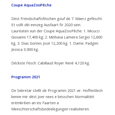
Coupe AquaZooPêche
Dëst Frëndschaftsfëschen gouf de 7. Mäerz gefëscht.
Et sollt déi eenzeg Ausfaart fir 2020 sinn.
Lauréaten vun der Coupe AquaZooPêche: 1. Micucci
Giovanni 17,400 kg; 2. Minhava Lameira Sergio 12,600
kg, 3. Dias Gomes José 12,200 kg. 1. Dame: Padgen
Jessica 3,900 kg.
Déckste Fësch: Cabillaud Royer René 4,120 kg.
Programm 2021
De Sekretär stellt de Programm 2021 vir. Hoffentlech
kenne mir dëst Joer nees e bësschen Normalitéit
erëmkréien an eis Faarten a
Meeschterschaftsbedeelegungen realiséieren.