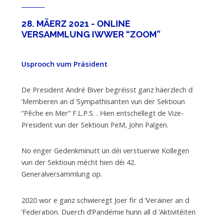
28. MÄERZ 2021 - ONLINE
VERSAMMLUNG IWWER “ZOOM”
Usprooch vum Präsident
De President André Biver begréisst ganz häerzlech d
’Memberen an d ‘Sympathisanten vun der Sektioun
“Pêche en Mer” F.L.P.S. . Hien entschëllegt de Vize-
President vun der Sektioun PeM, John Palgen.
No enger Gedenkminutt un déi verstuerwe Kollegen
vun der Sektioun mécht hien déi 42.
Generalversammlung op.
2020 wor e ganz schwieregt Joer fir d ‘Veräiner an d
‘Federation. Duerch d’Pandémie hunn all d ’Aktivitéiten