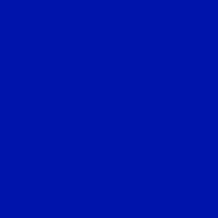
Contact
Championnat national
(Bateau)
Devenir membre
Championnat national
Règlement
(Leurres artificiels)
Nos sponsors
Championnat du Monde
Sportfëscherveräin
Championnat d'Europe
Kirchbierg
CONCOURS
MÉTÉO
Coupe des nations
Météo Neeltje Jans
Coupe Will Helbach
Blankenberge
Coupe AquaZooPêche
Euro Platform
Coupe RS Fishing
Marina Vlissingen