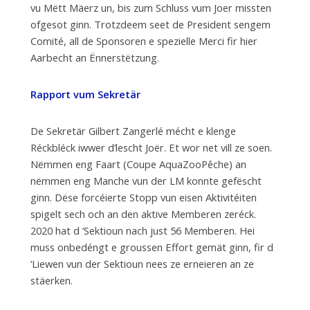
vu Mëtt Mäerz un, bis zum Schluss vum Joer missten
ofgesot ginn. Trotzdeem seet de President sengem
Comité, all de Sponsoren e spezielle Merci fir hier
Aarbecht an Ënnerstëtzung.
Rapport vum Sekretär
De Sekretär Gilbert Zangerlé mécht e klenge
Réckbléck iwwer d’lescht Joër. Et wor net vill ze soen.
Nëmmen eng Faart (Coupe AquaZooPêche) an
nëmmen eng Manche vun der LM konnte gefëscht
ginn. Dëse forcéierte Stopp vun eisen Aktivitéiten
spigelt sech och an den aktive Memberen zeréck.
2020 hat d ’Sektioun nach just 56 Memberen. Hei
muss onbedéngt e groussen Effort gemät ginn, fir d
’Liewen vun der Sektioun nees ze erneieren an ze
stäerken.