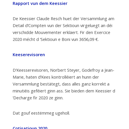
Rapport vun dem Keessier
De Keessier Claude Resch huet der Versammlung am
Detail d’Compten vun der Sektioun virgeluegt an déi
verschidde Mouvementer erkläert. Fir den Exercice
2020 mécht d ‘Sektioun e Boni vun 3656,09 €.
Keeserevisoren
D’Keesserevisoren, Norbert Steyer, Godefroy a Jean-
Marie, haten d’Kees kontrolléiert an hunn der
Versammlung bestätegt, dass alles ganz korrekt a
minutiéis geféiert ginn ass. Sie bieden dem Keessier d
‘Decharge fir 2020 ze ginn.
Dat gouf eestëmmeg ugeholl.
Cotisatioun 2020