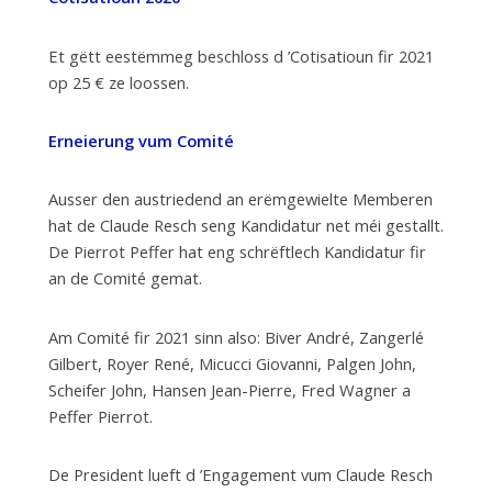
Et gëtt eestëmmeg beschloss d ’Cotisatioun fir 2021
op 25 € ze loossen.
Erneierung vum Comité
Ausser den austriedend an erëmgewielte Memberen
hat de Claude Resch seng Kandidatur net méi gestallt.
De Pierrot Peffer hat eng schrëftlech Kandidatur fir
an de Comité gemat.
Am Comité fir 2021 sinn also: Biver André, Zangerlé
Gilbert, Royer René, Micucci Giovanni, Palgen John,
Scheifer John, Hansen Jean-Pierre, Fred Wagner a
Peffer Pierrot.
De President lueft d ’Engagement vum Claude Resch