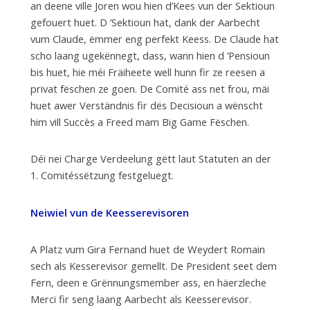
an deene ville Joren wou hien d’Kees vun der Sektioun
gefouert huet. D ’Sektioun hat, dank der Aarbecht
vum Claude, ëmmer eng perfekt Keess. De Claude hat
scho laang ugekënnegt, dass, wann hien d ’Pensioun
bis huet, hie méi Fräiheete well hunn fir ze reesen a
privat fëschen ze goen. De Comité ass net frou, mäi
huet awer Verständnis fir dës Decisioun a wënscht
him vill Succès a Freed mam Big Game Fëschen.
Déi nei Charge Verdeelung gëtt laut Statuten an der
1. Comitéssëtzung festgeluegt.
Neiwiel vun de Keesserevisoren
A Platz vum Gira Fernand huet de Weydert Romain
sech als Kesserevisor gemellt. De President seet dem
Fern, deen e Grënnungsmember ass, en häerzleche
Merci fir seng laang Aarbecht als Keesserevisor.