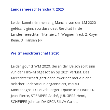
Landesmeeschterschaft 2020
Leider konnt nëmmen eng Manche vun der LM 2020
gefëscht ginn, sou dass dëst Resultat fir de
Landesmeeschter Titel zielt. 1. Wagner Fred, 2. Royer
René, 3. Hansen J-P
Weltmeeschterschaft 2020
Leider gouf d ’WM 2020, déi an der Belsch sollt sinn
vun der FIPS-M ofgesot an op 2021 verluet. Dës
Meeschterschaft gëtt dann awer net méi vun der
belscher Federatioun organiséiert, mäi vu
Montenegro. D ‘Lëtzebuerger Equipe ass: HANSEN
Jean-Pierre, STEMPER André, JUNGERS Henri,
SCHEIFER John an DA SECA SILVA Carlos.