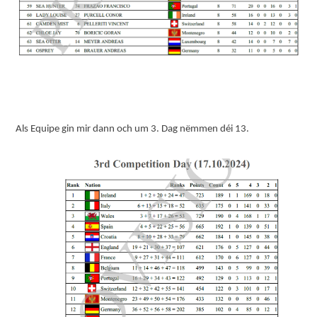
Als Equipe gin mir dann och um 3. Dag nëmmen déi 13.