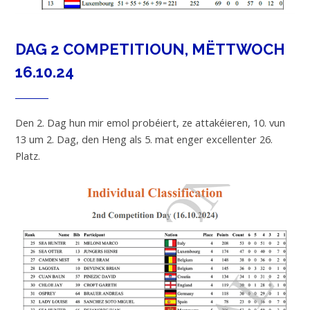
DAG 2 COMPETITIOUN, MËTTWOCH
16.10.24
Den 2. Dag hun mir emol probéiert, ze attakéieren, 10. vun
13 um 2. Dag, den Heng als 5. mat enger excellenter 26.
Platz.