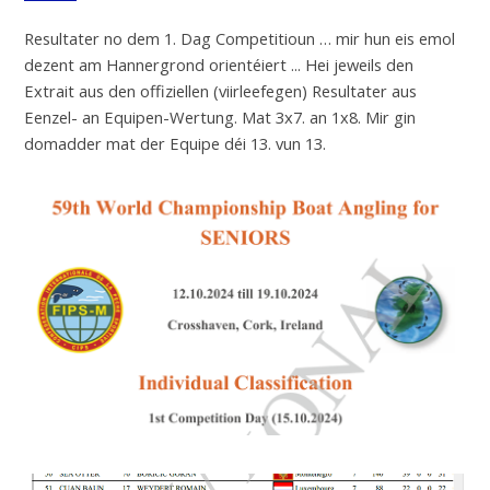
Resultater no dem 1. Dag Competitioun … mir hun eis emol
dezent am Hannergrond orientéiert ... Hei jeweils den
Extrait aus den offiziellen (viirleefegen) Resultater aus
Eenzel- an Equipen-Wertung. Mat 3x7. an 1x8. Mir gin
domadder mat der Equipe déi 13. vun 13.