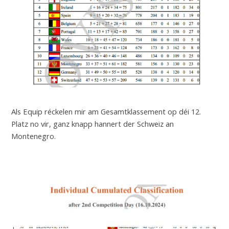
Als Equip réckelen mir am Gesamtklassement op déi 12.
Platz no vir, ganz knapp hannert der Schweiz an
Montenegro.