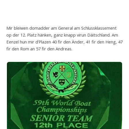
Mir bleiwen domadder am General am Schlussklassement
op der 12. Platz hänken, ganz knapp virun Däitschland. Am
Eenzel hun mir d’Plazen 40 fir den Änder, 41 fir den Heng, 47
fir den Rom an 57 fir den Andreas.