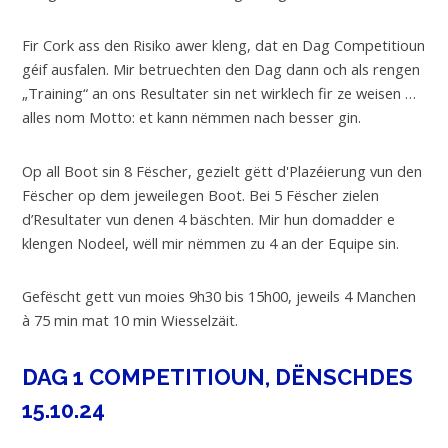
Fir Cork ass den Risiko awer kleng, dat en Dag Competitioun
géif ausfalen. Mir betruechten den Dag dann och als rengen
„Training“ an ons Resultater sin net wirklech fir ze weisen …
alles nom Motto: et kann nëmmen nach besser gin.
Op all Boot sin 8 Fëscher, gezielt gëtt d'Plazéierung vun den
Fëscher op dem jeweilegen Boot. Bei 5 Fëscher zielen
d’Resultater vun denen 4 bäschten. Mir hun domadder e
klengen Nodeel, wëll mir nëmmen zu 4 an der Equipe sin.
Gefëscht gett vun moies 9h30 bis 15h00, jeweils 4 Manchen
à 75 min mat 10 min Wiesselzäit.
DAG 1 COMPETITIOUN, DËNSCHDES
15.10.24