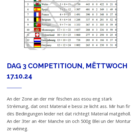
DAG 3 COMPETITIOUN, MËTTWOCH
17.10.24
An der Zone an der mir fëschen ass esou eng stark
Stréimung, dat onst Material e bessi ze liicht ass. Mir hun fir
dës Bedingungen leider net dat richtegt Material matgeholl.
An der 3ter an 4ter Manche sin och 500g Blei un der Montur
ze wéineg.