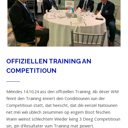
OFFIZIELLEN TRAINING AN
COMPETITIOUN
Méindes 14.10.24 ass den offiziellen Training. Ab dëser WM
fënnt den Training ënnert den Conditiounen vun der
Competitioun statt, dat heescht, dat déi eenzel Natiounen
net méi wéi üblech zesummen op engem Boot fëschen.
Wann weinst schlechtem Wieder keng 3 Deeg Competitioun
sin, gin d’Resultater vum Training mat gewert.