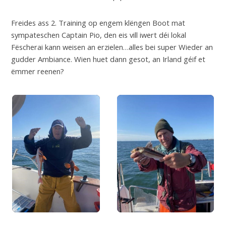
Freides ass 2. Training op engem klëngen Boot mat
sympateschen Captain Pio, den eis vill iwert déi lokal
Fëscherai kann weisen an erzielen…alles bei super Wieder an
gudder Ambiance. Wien huet dann gesot, an Irland géif et
ëmmer reenen?