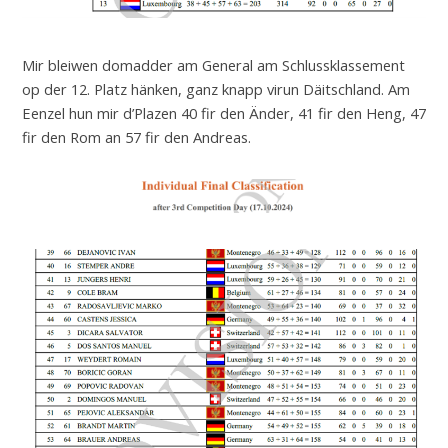
Mir bleiwen domadder am General am Schlussklassement
op der 12. Platz hänken, ganz knapp virun Däitschland. Am
Eenzel hun mir d’Plazen 40 fir den Änder, 41 fir den Heng, 47
fir den Rom an 57 fir den Andreas.