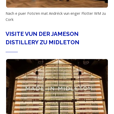
Nach e puer Foto‘en mat Andréck vun enger Flotter WM zu
Cork
VISITE VUN DER JAMESON
DISTILLERY ZU MIDLETON