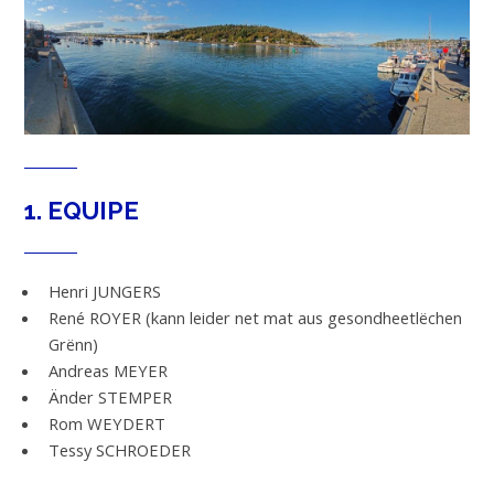
1. EQUIPE
Henri JUNGERS
René ROYER (kann leider net mat aus gesondheetlëchen
Grënn)
Andreas MEYER
Änder STEMPER
Rom WEYDERT
Tessy SCHROEDER