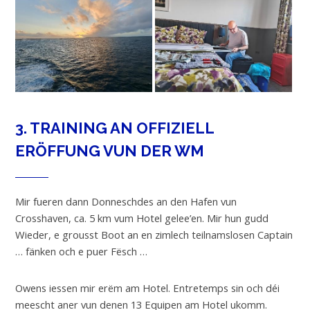
3. TRAINING AN OFFIZIELL
ERÖFFUNG VUN DER WM
Mir fueren dann Donneschdes an den Hafen vun
Crosshaven, ca. 5 km vum Hotel gelee’en. Mir hun gudd
Wieder, e grousst Boot an en zimlech teilnamslosen Captain
… fänken och e puer Fësch …
Owens iessen mir erëm am Hotel. Entretemps sin och déi
meescht aner vun denen 13 Equipen am Hotel ukomm.