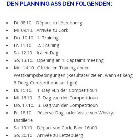
DEN PLANNING ASS DEN FOLGENDEN:
Di. 08.10. Départ zu Lëtzebuerg
Mi. 09.10. Arrivée zu Cork
Do. 10.10 1. Training
Fr. 11.10 2. Training
Sa. 12.10. fräien Dag
So. 13.10. Opening an 1. Captain’s meeting
Mo. 14.10. Offiziellen Training ënner
Wettkampsbedingungen (Resultater zielen, wann et keng
3 Deeg Competitioun sollt gin)
Di. 15.10. 1. Dag vun der Competitioun
Mi. 16.10. 2. Dag vun der Competitioun
Do. 17.10. 3. Dag vun der Competitioun
Fr. 18.10. Réserve Dag, oder Visite vun Whisky-
Distillerie
Sa. 19.10 Départ vun Cork, Fähr 16h00
So. 20.10 Arrivée zu Lëtzebuerg