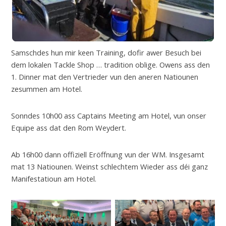
Samschdes hun mir keen Training, dofir awer Besuch bei
dem lokalen Tackle Shop … tradition oblige. Owens ass den
1. Dinner mat den Vertrieder vun den aneren Natiounen
zesummen am Hotel.
Sonndes 10h00 ass Captains Meeting am Hotel, vun onser
Equipe ass dat den Rom Weydert.
Ab 16h00 dann offiziell Eröffnung vun der WM. Insgesamt
mat 13 Natiounen. Weinst schlechtem Wieder ass déi ganz
Manifestatioun am Hotel.