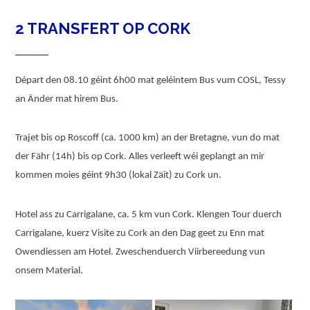
2 TRANSFERT OP CORK
Départ den 08.10 géint 6h00 mat geléintem Bus vum COSL, Tessy
an Änder mat hirem Bus.
Trajet bis op Roscoff (ca. 1000 km) an der Bretagne, vun do mat
der Fähr (14h) bis op Cork. Alles verleeft wéi geplangt an mir
kommen moies géint 9h30 (lokal Zäit) zu Cork un.
Hotel ass zu Carrigalane, ca. 5 km vun Cork. Klengen Tour duerch
Carrigalane, kuerz Visite zu Cork an den Dag geet zu Enn mat
Owendiessen am Hotel. Zweschenduerch Viirbereedung vun
onsem Material.