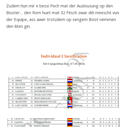
Zudem hun mir e bessi Pech mat der Auslousung op den
Booter… den Rom huet mat 32 Fësch zwar déi meescht vun
der Equipe, ass awer trotzdem op sengem Boot nëmmen
den 8ten gin.