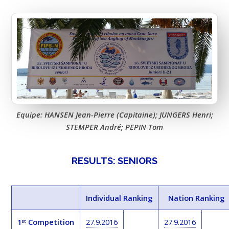
Equipe: HANSEN Jean-Pierre (Capitaine); JUNGERS Henri;
STEMPER André; PEPIN Tom
RESULTS: SENIORS
Individual Ranking
Nation Ranking
1
Competition
27.9.2016
27.9.2016
st