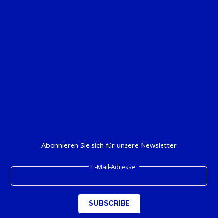
Coupe des nations
Météo Neeltje Jans
Coupe Will Helbach
Blankenberge
Coupe AquaZooPêche
Euro Platform
Coupe RS Fishing
Marina Vlissingen
Polnische Meisterschaft
Domburg
NEWSLETTER
Abonnieren Sie sich für unsere Newsletter
E-Mail-Adresse