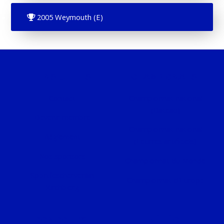
2005 Weymouth (E)
LIENS UTILES
CHAMPIONATS
Contact
Championnat national
(Bateau)
Devenir membre
Championnat national
Règlement
(Leurres artificiels)
Nos sponsors
Championnat du Monde
Sportfëscherveräin
Championnat d'Europe
Kirchbierg
CONCOURS
MÉTÉO