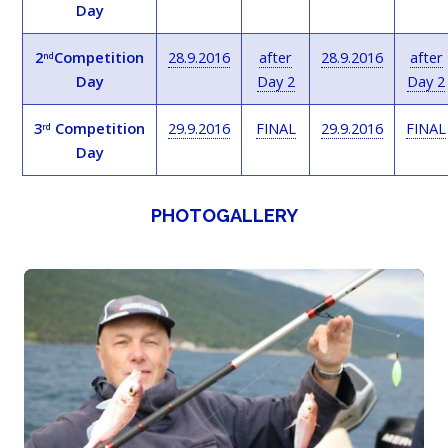
Day
2
Competition
28.9.2016
after
28.9.2016
after
nd
Day
Day 2
Day 2
3
Competition
29.9.2016
FINAL
29.9.2016
FINAL
rd
Day
PHOTOGALLERY