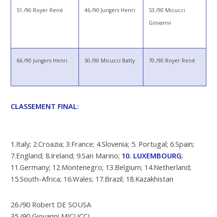
51./90 Royer René
46./90 Jungers Henri
53./90 Micucci
Giovanni
66./90 Jungers Henri
50./90 Micucci Batty
70./90 Royer René
CLASSEMENT FINAL:
1.Italy; 2.Croazia; 3.France; 4.Slovenia; 5. Portugal; 6.Spain;
7.England; 8.Ireland; 9.San Marino;
10. LUXEMBOURG
;
11.Germany; 12.Montenegro; 13.Belgium; 14.Netherland;
15.South-Africa; 16.Wales; 17.Brazil; 18.Kazakhistan
26./90 Robert DE SOUSA
35./90 Giovanni MICUCCI