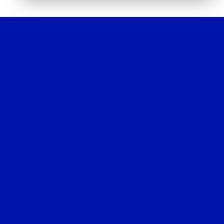
LIENS UTILES
CHAMPIONATS
Contact
Championnat national
(Bateau)
Devenir membre
Championnat national
Règlement
(Leurres artificiels)
Nos sponsors
Championnat du Monde
Sportfëscherveräin
Championnat d'Europe
Kirchbierg
CONCOURS
MÉTÉO
Coupe des nations
Météo Neeltje Jans