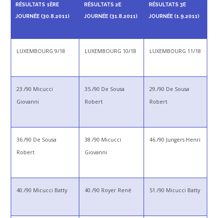
RÉSULTATS 1ÈRE
RÉSULTATS 2E
RÉSULTATS 3E
JOURNÉE (30.8.2011)
JOURNÉE (31.8.2011)
JOURNÉE (1.9.2011)
LUXEMBOURG 9/18
LUXEMBOURG 10/18
LUXEMBOURG 11/18
23./90 Micucci
35./90 De Sousa
29./90 De Sousa
Giovanni
Robert
Robert
36./90 De Sousa
38./90 Micucci
46./90 Jungers Henri
Robert
Giovanni
40./90 Micucci Batty
40./90 Royer René
51./90 Micucci Batty