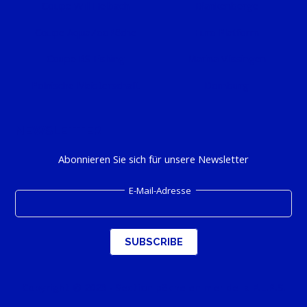
Coupe Will Helbach
Blankenberge
Coupe AquaZooPêche
Euro Platform
Coupe RS Fishing
Marina Vlissingen
Polnische Meisterschaft
Domburg
NEWSLETTER
Abonnieren Sie sich für unsere Newsletter
E-Mail-Adresse
Copyright © 2023 - Section pêche en mer de la F.L.P.S.