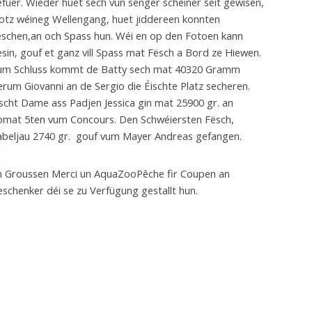
fuer. Wieder huet sech vun senger schéiner seit gewisen,
otz wéineg Wellengang, huet jiddereen konnten
ëschen,an och Spass hun. Wéi en op den Fotoen kann
sin, gouf et ganz vill Spass mat Fësch a Bord ze Hiewen.
um Schluss kommt de Batty sech mat 40320 Gramm
erum Giovanni an de Sergio die Éischte Platz secheren.
scht Dame ass Padjen Jessica gin mat 25900 gr. an
omat 5ten vum Concours. Den Schwéiersten Fësch,
abeljau 2740 gr. gouf vum Mayer Andreas gefangen.
n Groussen Merci un AquaZooPêche fir Coupen an
schenker déi se zu Verfügung gestallt hun.