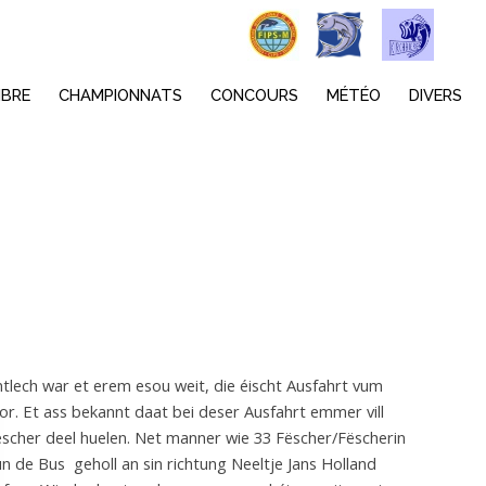
MBRE
CHAMPIONNATS
CONCOURS
MÉTÉO
DIVERS
tlech war et erem esou weit, die éischt Ausfahrt vum
or. Et ass bekannt daat bei deser Ausfahrt emmer vill
scher deel huelen. Net manner wie 33 Fëscher/Fëscherin
n de Bus geholl an sin richtung Neeltje Jans Holland