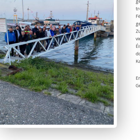
ge
tr
F
ge
Z
vi
Éi
d
K
E
Ge