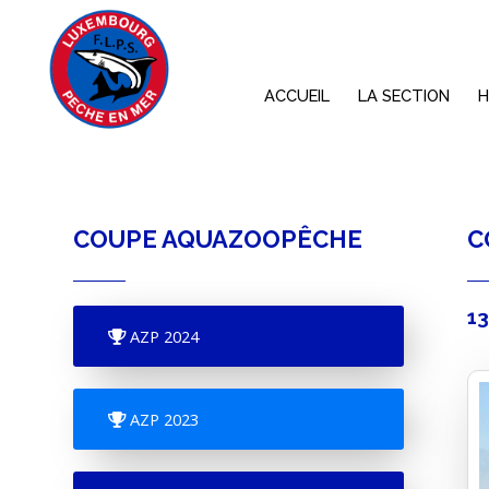
ACCUEIL
LA SECTION
H
COUPE AQUAZOOPÊCHE
C
13
AZP 2024
AZP 2023