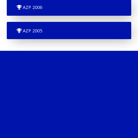
AZP 2006
AZP 2005
LIENS UTILES
CHAMPIONATS
Contact
Championnat national
(Bateau)
Devenir membre
Championnat national
Règlement
(Leurres artificiels)
Nos sponsors
Championnat du Monde
Sportfëscherveräin
Championnat d'Europe
Kirchbierg