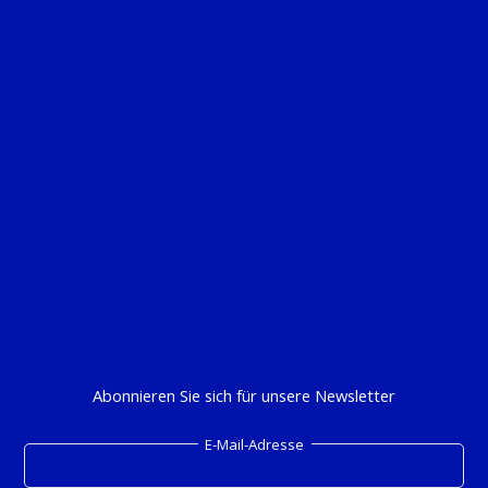
CONCOURS
MÉTÉO
Coupe des nations
Météo Neeltje Jans
Coupe Will Helbach
Blankenberge
Coupe AquaZooPêche
Euro Platform
Coupe RS Fishing
Marina Vlissingen
Polnische Meisterschaft
Domburg
NEWSLETTER
Abonnieren Sie sich für unsere Newsletter
E-Mail-Adresse