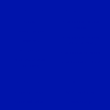
LIENS UTILES
CHAMPIONATS
Contact
Championnat national
(Bateau)
Devenir membre
Championnat national
Règlement
(Leurres artificiels)
Nos sponsors
Championnat du Monde
Sportfëscherveräin
Championnat d'Europe
Kirchbierg
CONCOURS
MÉTÉO
Coupe des nations
Météo Neeltje Jans
Coupe Will Helbach
Blankenberge