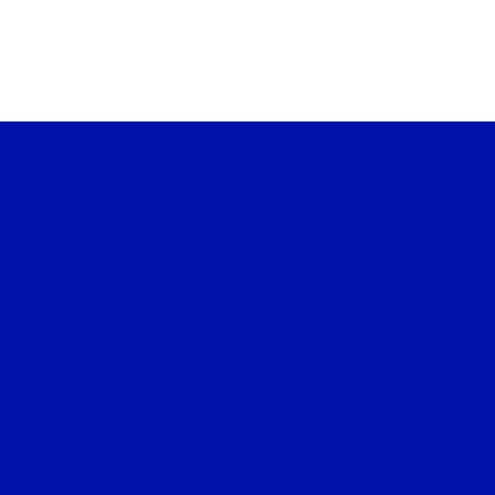
ONATS
CONCOURS
at national (Bateau)
Coupe des nations
t national (Leurres artificiels)
Coupe Will Helbach
nat du Monde
Coupe AquaZooPêche
nat d'Europe
Coupe RS Fishing
Polnische Meisterschaft