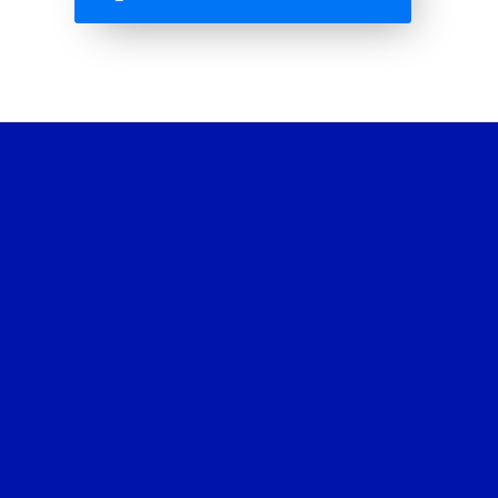
LIENS UTILES
CHAMPI
Contact
Championn
Devenir membre
Championna
Règlement
Champion
Nos sponsors
Champion
Sportfëscherveräin Kirchbierg
NEWSLETTER