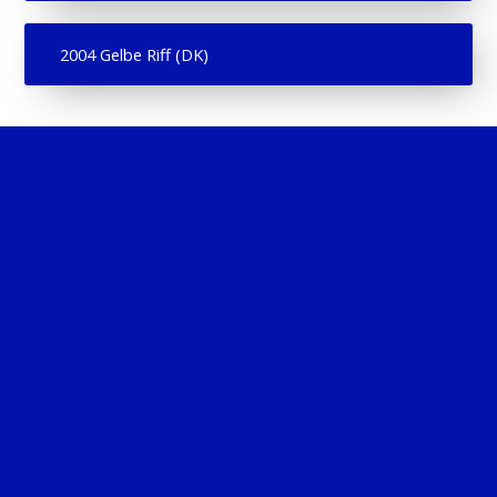
2004 Gelbe Riff (DK)
LIENS UTILES
CHAMPIONATS
Contact
Championnat national
(Bateau)
Devenir membre
Championnat national
Règlement
(Leurres artificiels)
Nos sponsors
Championnat du Monde
Sportfëscherveräin
Championnat d'Europe
Kirchbierg