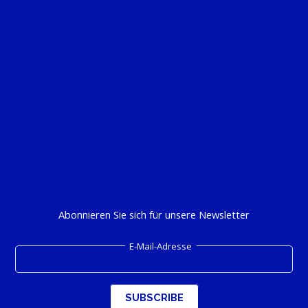
CONCOURS
MÉTÉO
Coupe des nations
Météo Neeltje Jans
Coupe Will Helbach
Blankenberge
Coupe AquaZooPêche
Euro Platform
Coupe RS Fishing
Marina Vlissingen
Polnische Meisterschaft
Domburg
Abonnieren Sie sich für unsere Newsletter
E-Mail-Adresse